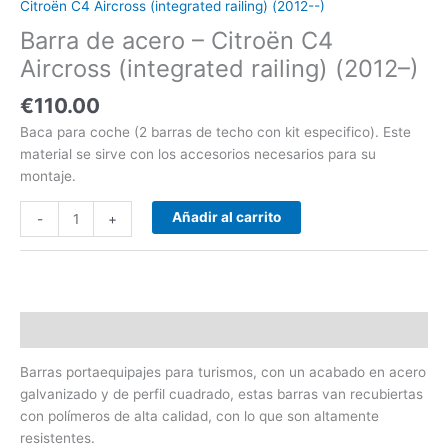
Citroën C4 Aircross (integrated railing) (2012--)
-)
Barra de acero – Citroën C4
cantidad
Aircross (integrated railing) (2012–)
€
110.00
Baca para coche (2 barras de techo con kit especifico). Este
material se sirve con los accesorios necesarios para su
montaje.
Añadir al carrito
-
+
Descripción
Barras portaequipajes para turismos, con un acabado en acero
galvanizado y de perfil cuadrado, estas barras van recubiertas
con polímeros de alta calidad, con lo que son altamente
resistentes.