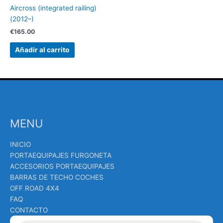
Aircross (integrated railing)
(2012–)
€
165.00
Añadir al carrito
MENU
INICIO
PORTAEQUIPAJES FURGONETA
ACCESORIOS PORTAEQUIPAJES
BARRAS DE TECHO COCHES
OFF ROAD 4X4
FAQ
CONTACTO
Búsqueda