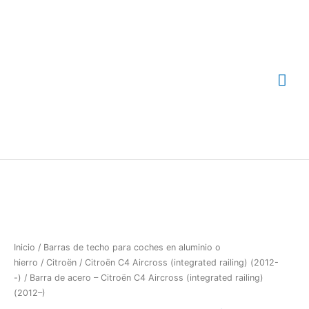
Ir
Me
al
contenido
prin
Barra
de
acero
-
Citroën
C4
Inicio
/
Barras de techo para coches en aluminio o
Aircross
hierro
/
Citroën
/
Citroën C4 Aircross (integrated railing) (2012-
(integrated
-)
/ Barra de acero – Citroën C4 Aircross (integrated railing)
railing)
(2012–)
(2012-