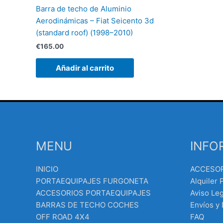
Barra de techo de Aluminio
Aerodinámicas – Fiat Seicento 3d
(standard roof) (1998–2010)
€
165.00
Añadir al carrito
MENU
INFO
INICIO
ACCESO
PORTAEQUIPAJES FURGONETA
Alquiler 
ACCESORIOS PORTAEQUIPAJES
Aviso Leg
BARRAS DE TECHO COCHES
Envíos y
OFF ROAD 4X4
FAQ