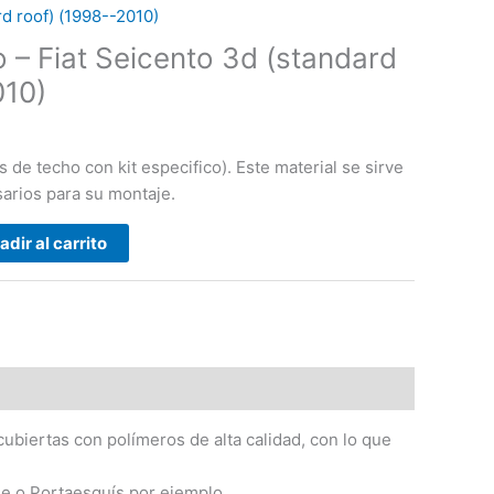
rd roof) (1998--2010)
 – Fiat Seicento 3d (standard
010)
 de techo con kit especifico). Este material se sirve
arios para su montaje.
adir al carrito
ubiertas con polímeros de alta calidad, con lo que
he o Portaesquís por ejemplo..