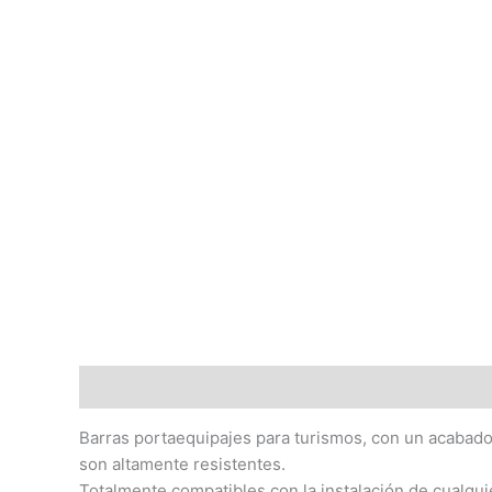
Descripción
Barras portaequipajes para turismos, con un acabado 
son altamente resistentes.
Totalmente compatibles con la instalación de cualqui