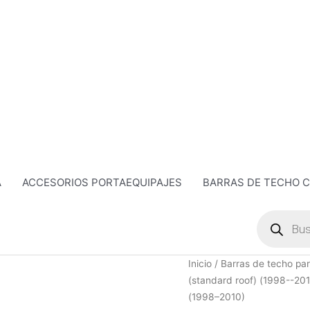
A
ACCESORIOS PORTAEQUIPAJES
BARRAS DE TECHO 
Búsqueda
de
productos
Barra
Inicio
/
Barras de techo par
de
(standard roof) (1998--20
acero
(1998–2010)