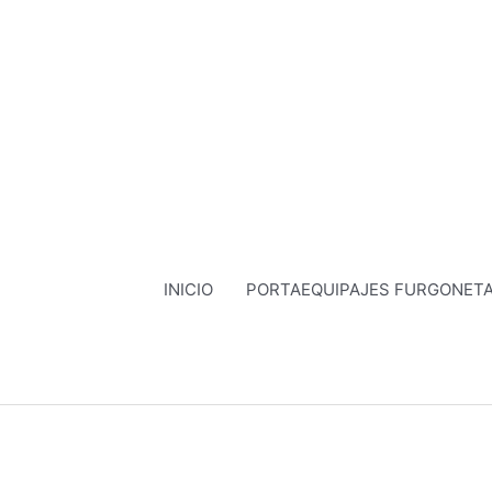
Ir
al
contenido
INICIO
PORTAEQUIPAJES FURGONET