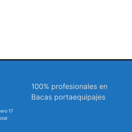
100% profesionales en
Bacas portaequipajes
mero 17
cia)