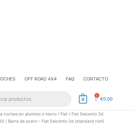
COCHES
OFF ROAD 4X4
FAQ
CONTACTO
€
0.00
0
a coches en aluminio o hierro
/
Fiat
/
Fiat Seicento 3d
10)
/ Barra de acero – Fiat Seicento 3d (standard roof)