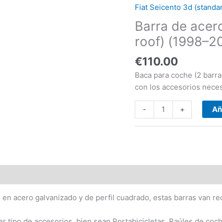
-
Fiat Seicento 3d (standa
Fiat
Barra de acero
Seicento
3d
roof) (1998–2
(standard
€
110.00
roof)
(1998-
Baca para coche (2 barras
-2010)
con los accesorios neces
cantidad
-
+
Añ
en acero galvanizado y de perfil cuadrado, estas barras van rec
er tipo de accesorios, bien sean Portabicicletas, Baúles de coc