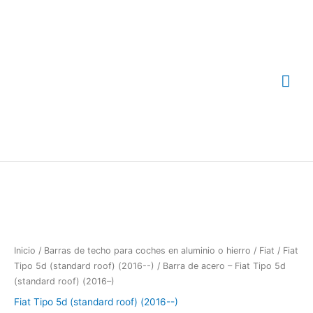
Ir
Me
al
contenido
prin
Barra
de
acero
-
Fiat
Tipo
Inicio
/
Barras de techo para coches en aluminio o hierro
/
Fiat
/
Fiat
5d
Tipo 5d (standard roof) (2016--)
/ Barra de acero – Fiat Tipo 5d
(standard
(standard roof) (2016–)
roof)
Fiat Tipo 5d (standard roof) (2016--)
(2016-