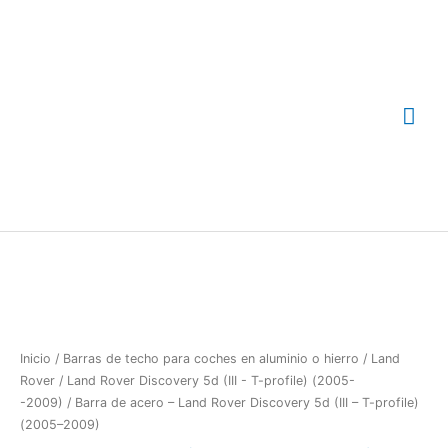
Ir
Me
al
contenido
prin
Inicio
/
Barras de techo para coches en aluminio o hierro
/
Land
Rover
/
Land Rover Discovery 5d (III - T-profile) (2005-
-2009)
/ Barra de acero – Land Rover Discovery 5d (III – T-profile)
(2005–2009)