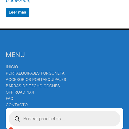
(2005–2009)
Leer más
MENU
INICIO
PORTAEQUIPAJES FURGONETA
ACCESORIOS PORTAEQUIPAJES
BARRAS DE TECHO COCHES
OFF ROAD 4X4
FAQ
CONTACTO
Búsqueda
de
productos