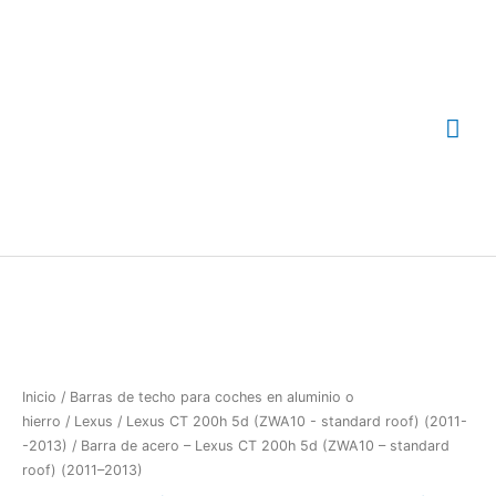
Ir
Me
al
contenido
prin
Barra
de
acero
-
Lexus
CT
Inicio
/
Barras de techo para coches en aluminio o
200h
hierro
/
Lexus
/
Lexus CT 200h 5d (ZWA10 - standard roof) (2011-
5d
-2013)
/ Barra de acero – Lexus CT 200h 5d (ZWA10 – standard
(ZWA10
roof) (2011–2013)
-