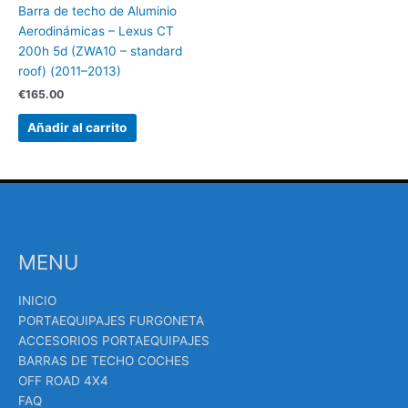
Barra de techo de Aluminio
Aerodinámicas – Lexus CT
200h 5d (ZWA10 – standard
roof) (2011–2013)
€
165.00
Añadir al carrito
MENU
INICIO
PORTAEQUIPAJES FURGONETA
ACCESORIOS PORTAEQUIPAJES
BARRAS DE TECHO COCHES
OFF ROAD 4X4
FAQ