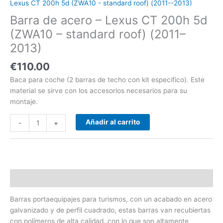
Lexus CT 200h 5d (ZWA10 - standard roof) (2011--2013)
standard
Barra de acero – Lexus CT 200h 5d
roof)
(2011-
(ZWA10 – standard roof) (2011–
-2013)
2013)
cantidad
€
110.00
Baca para coche (2 barras de techo con kit especifico). Este
material se sirve con los accesorios necesarios para su
montaje.
Añadir al carrito
-
+
Descripción
Barras portaequipajes para turismos, con un acabado en acero
galvanizado y de perfil cuadrado, estas barras van recubiertas
con polímeros de alta calidad, con lo que son altamente