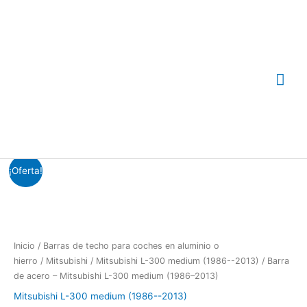
Ir
Me
al
contenido
prin
El
El
Barra
¡Oferta!
precio
precio
de
original
actual
acero
era:
es:
-
€103.50.
€90.00.
Mitsubishi
L-
Inicio
/
Barras de techo para coches en aluminio o
300
hierro
/
Mitsubishi
/
Mitsubishi L-300 medium (1986--2013)
/ Barra
medium
de acero – Mitsubishi L-300 medium (1986–2013)
(1986-
Mitsubishi L-300 medium (1986--2013)
-2013)