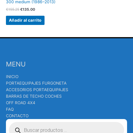
300 medium (1986–2013)
€
155.25
€
135.00
Añadir al carrito
MENU
INICIO
PORTAEQUIPAJES FURGONETA
ACCESORIOS PORTAEQUIPAJES
BARRAS DE TECHO COCHES
OFF ROAD 4X4
FAQ
CONTACTO
Búsqueda
de
productos