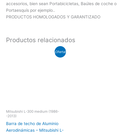
accesorios, bien sean Portabicicletas, Baúles de coche o
Portaesquís por ejemplo..
PRODUCTOS HOMOLOGADOS Y GARANTIZADO
Productos relacionados
El
El
¡Oferta!
precio
precio
original
actual
era:
es:
€155.25.
€135.00.
Mitsubishi L-300 medium (1986-
-2013)
Barra de techo de Aluminio
Aerodinámicas – Mitsubishi L-