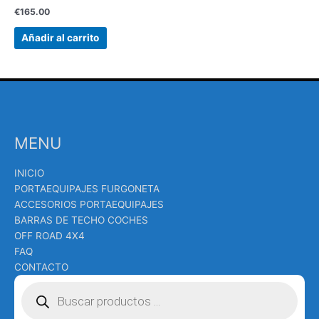
€
165.00
Añadir al carrito
MENU
INICIO
PORTAEQUIPAJES FURGONETA
ACCESORIOS PORTAEQUIPAJES
BARRAS DE TECHO COCHES
OFF ROAD 4X4
FAQ
CONTACTO
Búsqueda
de
productos