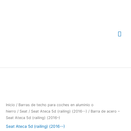
Ir
Me
al
contenido
prin
Barra
de
acero
-
Seat
Ateca
Inicio
/
Barras de techo para coches en aluminio o
5d
hierro
/
Seat
/
Seat Ateca 5d (railing) (2016--)
/ Barra de acero –
(railing)
Seat Ateca 5d (railing) (2016–)
(2016-
Seat Ateca 5d (railing) (2016--)
-)