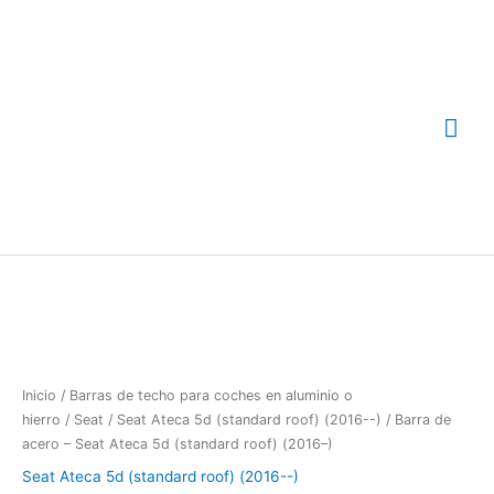
Ir
Me
al
contenido
prin
Barra
de
acero
-
Seat
Ateca
Inicio
/
Barras de techo para coches en aluminio o
5d
hierro
/
Seat
/
Seat Ateca 5d (standard roof) (2016--)
/ Barra de
(standard
acero – Seat Ateca 5d (standard roof) (2016–)
roof)
Seat Ateca 5d (standard roof) (2016--)
(2016-