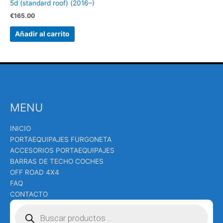
5d (standard roof) (2016–)
€
165.00
Añadir al carrito
MENU
INICIO
PORTAEQUIPAJES FURGONETA
ACCESORIOS PORTAEQUIPAJES
BARRAS DE TECHO COCHES
OFF ROAD 4X4
FAQ
CONTACTO
Búsqueda
de
productos