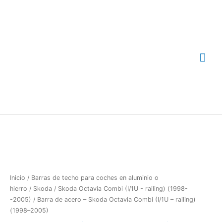
Ir
Me
al
contenido
prin
Barra
de
acero
-
Skoda
Octavia
Inicio
/
Barras de techo para coches en aluminio o
Combi
hierro
/
Skoda
/
Skoda Octavia Combi (I/1U - railing) (1998-
(I/1U
-2005)
/ Barra de acero – Skoda Octavia Combi (I/1U – railing)
-
(1998–2005)
railing)