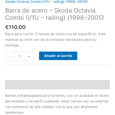
Skoda Octavia Combi (I/1U - railing) (1998--2005)
(1998-
Barra de acero – Skoda Octavia
-2005)
cantidad
Combi (I/1U – railing) (1998–2005)
€
110.00
Baca para coche (2 barras de techo con kit especifico). Este
material se sirve con los accesorios necesarios para su
montaje.
Añadir al carrito
-
+
Descripción
Barras portaequipajes para turismos, con un acabado en acero
galvanizado y de perfil cuadrado, estas barras van recubiertas
con polímeros de alta calidad, con lo que son altamente
resistentes.