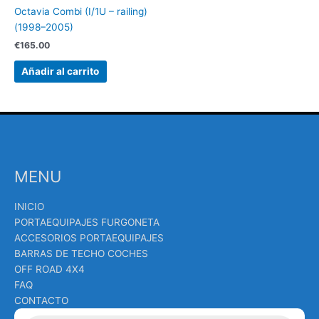
Octavia Combi (I/1U – railing)
(1998–2005)
€
165.00
Añadir al carrito
MENU
INICIO
PORTAEQUIPAJES FURGONETA
ACCESORIOS PORTAEQUIPAJES
BARRAS DE TECHO COCHES
OFF ROAD 4X4
FAQ
CONTACTO
Búsqueda