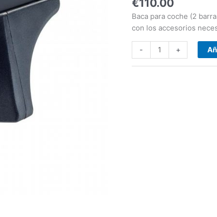
€
110.00
(I/1U
-
Baca para coche (2 barras
fixpoint)
con los accesorios neces
(1997-
-2004)
-
+
Añ
cantidad