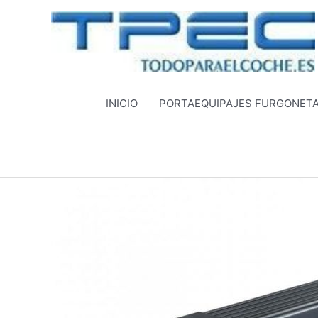
Ir
al
contenido
INICIO
PORTAEQUIPAJES FURGONET