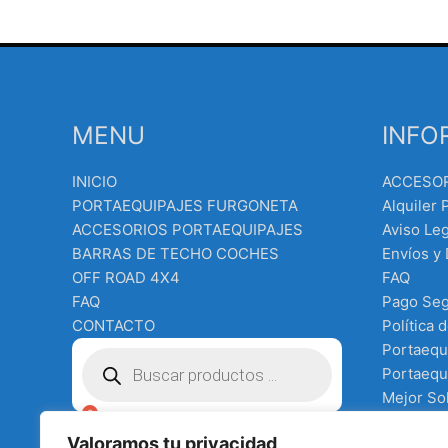
MENU
INFO
INICIO
ACCESO
PORTAEQUIPAJES FURGONETA
Alquiler 
ACCESORIOS PORTAEQUIPAJES
Aviso Leg
BARRAS DE TECHO COCHES
Envíos y
OFF ROAD 4X4
FAQ
FAQ
Pago Se
CONTACTO
Política 
Búsqueda
Portaequ
de
Portaequi
productos
Mejor Sol
Equipo e
€
0.00
Valoramos tu privacidad
Terms an