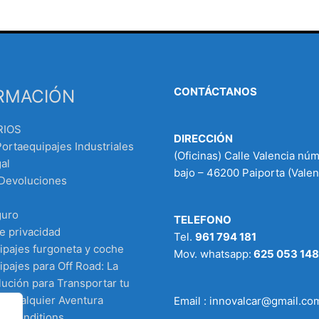
CONTÁCTANOS
RMACIÓN
RIOS
DIRECCIÓN
Portaequipajes Industriales
(Oficinas) Calle Valencia nú
al
bajo – 46200 Paiporta (Valen
 Devoluciones
guro
TELEFONO
de privacidad
Tel.
961 794 181
ipajes furgoneta y coche
Mov. whatsapp:
625 053 148
pajes para Off Road: La
ución para Transportar tu
n Cualquier Aventura
Email : innovalcar@gmail.co
d Conditions