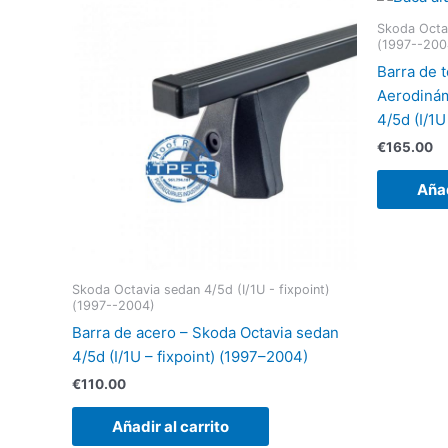
Skoda Octav
(1997--200
Barra de 
Aerodinám
4/5d (I/1U
€
165.00
Añad
Skoda Octavia sedan 4/5d (I/1U - fixpoint)
(1997--2004)
Barra de acero – Skoda Octavia sedan
4/5d (I/1U – fixpoint) (1997–2004)
€
110.00
Añadir al carrito