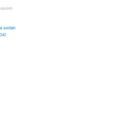
ixpoint)
ia sedan
004)