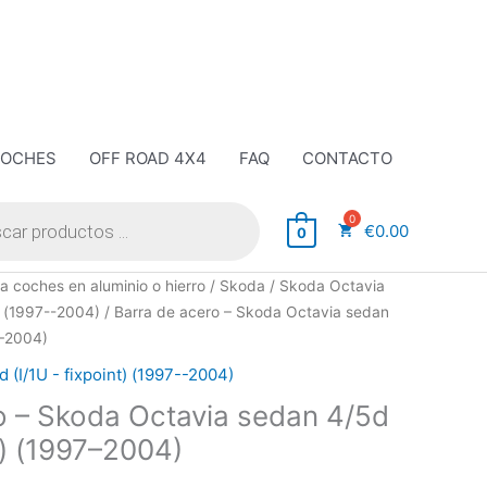
COCHES
OFF ROAD 4X4
FAQ
CONTACTO
€
0.00
0
a coches en aluminio o hierro
/
Skoda
/
Skoda Octavia
t) (1997--2004)
/ Barra de acero – Skoda Octavia sedan
7–2004)
 (I/1U - fixpoint) (1997--2004)
o – Skoda Octavia sedan 4/5d
nt) (1997–2004)