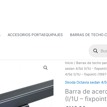
A
ACCESORIOS PORTAEQUIPAJES
BARRAS DE TECHO 
Búsqueda
de
productos
Barra
Inicio
/
Barras de techo par
de
sedan 4/5d (I/1U - fixpoin
acero
4/5d (I/1U – fixpoint) (199
-
Skoda Octavia sedan 4/5d
Skoda
Barra de acer
Octavia
sedan
(I/1U – fixpoi
4/5d