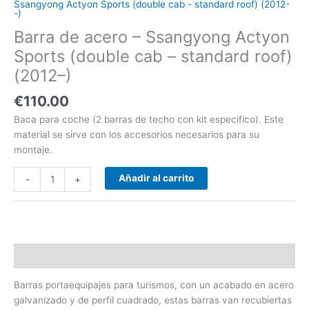
Ssangyong Actyon Sports (double cab - standard roof) (2012-
standard
-)
roof)
Barra de acero – Ssangyong Actyon
(2012-
Sports (double cab – standard roof)
-)
cantidad
(2012–)
€
110.00
Baca para coche (2 barras de techo con kit especifico). Este
material se sirve con los accesorios necesarios para su
montaje.
Añadir al carrito
-
+
Descripción
Barras portaequipajes para turismos, con un acabado en acero
galvanizado y de perfil cuadrado, estas barras van recubiertas