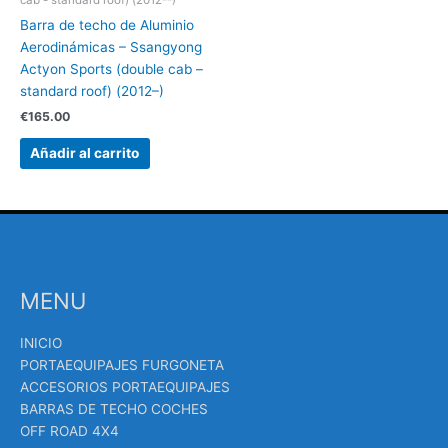
cab - standard roof) (2012--)
Barra de techo de Aluminio
Aerodinámicas – Ssangyong
Actyon Sports (double cab –
standard roof) (2012–)
€
165.00
Añadir al carrito
MENU
INICIO
PORTAEQUIPAJES FURGONETA
ACCESORIOS PORTAEQUIPAJES
BARRAS DE TECHO COCHES
OFF ROAD 4X4