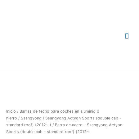
Ir
Me
al
contenido
prin
Barra
de
acero
-
Ssangyong
Actyon
Inicio
/
Barras de techo para coches en aluminio o
Sports
hierro
/
Ssangyong
/
Ssangyong Actyon Sports (double cab -
(double
standard roof) (2012--)
/ Barra de acero – Ssangyong Actyon
cab
Sports (double cab – standard roof) (2012–)
-