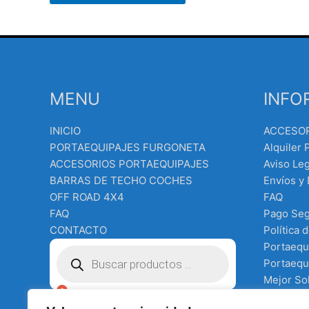
MENU
INFO
INICIO
ACCESO
PORTAEQUIPAJES FURGONETA
Alquiler 
ACCESORIOS PORTAEQUIPAJES
Aviso Leg
BARRAS DE TECHO COCHES
Envíos y
OFF ROAD 4X4
FAQ
FAQ
Pago Se
CONTACTO
Política 
Búsqueda
Portaequ
de
Portaequi
productos
Mejor Sol
Equipo e
€
0.00