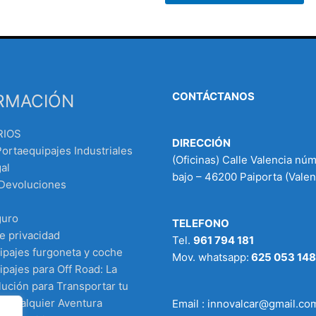
CONTÁCTANOS
RMACIÓN
RIOS
DIRECCIÓN
Portaequipajes Industriales
(Oficinas) Calle Valencia nú
al
bajo – 46200 Paiporta (Valen
 Devoluciones
guro
TELEFONO
de privacidad
Tel.
961 794 181
ipajes furgoneta y coche
Mov. whatsapp:
625 053 148
pajes para Off Road: La
ución para Transportar tu
n Cualquier Aventura
Email : innovalcar@gmail.co