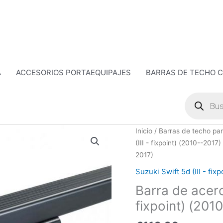
A
ACCESORIOS PORTAEQUIPAJES
BARRAS DE TECHO 
Búsqueda
de
productos
Barra
Inicio
/
Barras de techo par
de
(III - fixpoint) (2010--2017)
acero
2017)
-
Suzuki Swift 5d (III - fix
Suzuki
Barra de acero 
Swift
5d
fixpoint) (201
(III