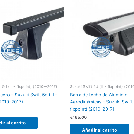
 5d (III - fixpoint) (2010--2017)
Suzuki Swift 5d (III - fixpoint) (20
cero – Suzuki Swift 5d (III –
Barra de techo de Aluminio
(2010–2017)
Aerodinámicas – Suzuki Swift 5
fixpoint) (2010–2017)
€
165.00
ir al carrito
Añadir al carrito