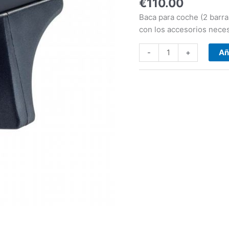
€
110.00
-
fixpoint)
Baca para coche (2 barras
(2010-
con los accesorios neces
-2017)
cantidad
-
+
Añ