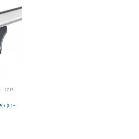
10--2017)
d (III –