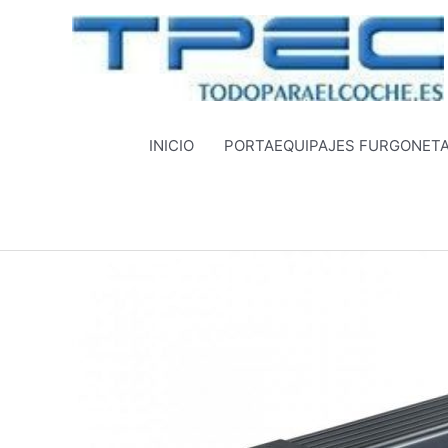
Ir
al
contenido
INICIO
PORTAEQUIPAJES FURGONET