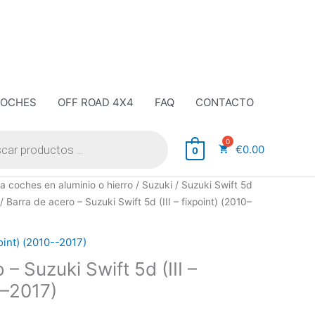
COCHES
OFF ROAD 4X4
FAQ
CONTACTO
€
0.00
0
a coches en aluminio o hierro
/
Suzuki
/
Suzuki Swift 5d
/ Barra de acero – Suzuki Swift 5d (III – fixpoint) (2010–
point) (2010--2017)
– Suzuki Swift 5d (III –
0–2017)