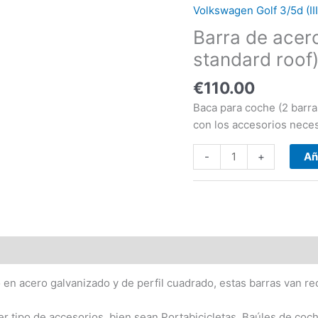
-
Volkswagen Golf 3/5d (III
Volkswagen
Barra de acero
Golf
3/5d
standard roof
(III
€
110.00
-
standard
Baca para coche (2 barras
roof)
con los accesorios neces
(1992-
-1998)
-
+
Añ
cantidad
en acero galvanizado y de perfil cuadrado, estas barras van rec
er tipo de accesorios, bien sean Portabicicletas, Baúles de coc