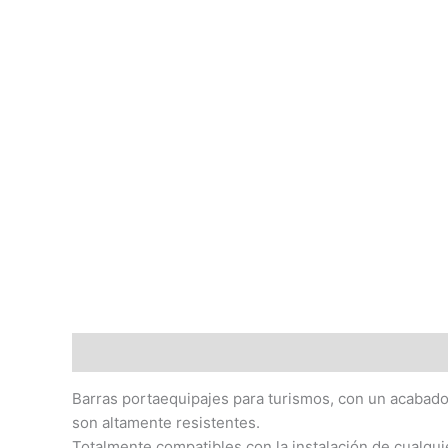
Descripción
Barras portaequipajes para turismos, con un acabado 
son altamente resistentes.
Totalmente compatibles con la instalación de cualqui