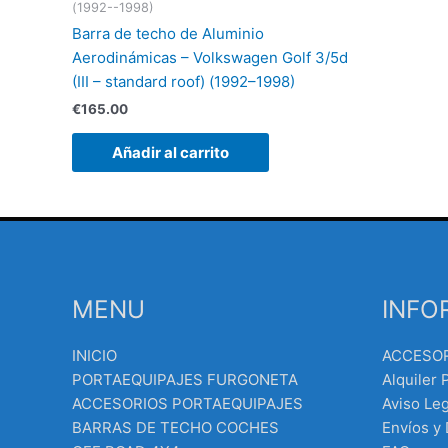
(1992--1998)
Barra de techo de Aluminio
Aerodinámicas – Volkswagen Golf 3/5d
(III – standard roof) (1992–1998)
€
165.00
Añadir al carrito
MENU
INFO
INICIO
ACCESO
PORTAEQUIPAJES FURGONETA
Alquiler 
ACCESORIOS PORTAEQUIPAJES
Aviso Leg
BARRAS DE TECHO COCHES
Envíos y