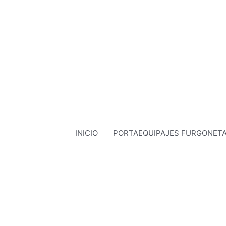
Ir
al
contenido
INICIO
PORTAEQUIPAJES FURGONET