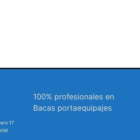
100% profesionales en
Bacas portaequipajes
mero 17
cia)