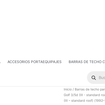
A
ACCESORIOS PORTAEQUIPAJES
BARRAS DE TECHO 
Búsqueda
de
productos
Barra
Inicio
/
Barras de techo par
de
Golf 3/5d (III - standard r
acero
(III – standard roof) (1992