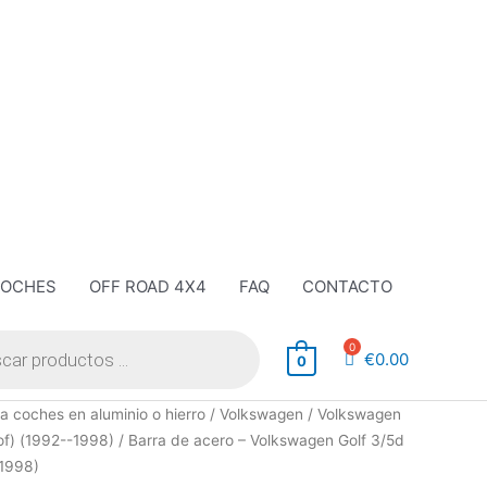
COCHES
OFF ROAD 4X4
FAQ
CONTACTO
€
0.00
0
a coches en aluminio o hierro
/
Volkswagen
/
Volkswagen
oof) (1992--1998)
/ Barra de acero – Volkswagen Golf 3/5d
–1998)