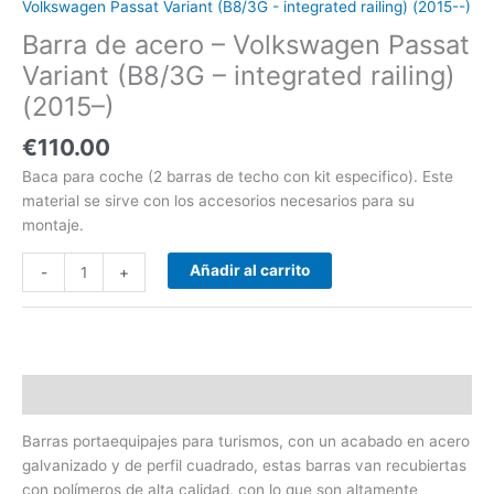
Volkswagen Passat Variant (B8/3G - integrated railing) (2015--)
railing)
Barra de acero – Volkswagen Passat
(2015-
-)
Variant (B8/3G – integrated railing)
cantidad
(2015–)
€
110.00
Baca para coche (2 barras de techo con kit especifico). Este
material se sirve con los accesorios necesarios para su
montaje.
Añadir al carrito
-
+
Descripción
Barras portaequipajes para turismos, con un acabado en acero
galvanizado y de perfil cuadrado, estas barras van recubiertas
con polímeros de alta calidad, con lo que son altamente