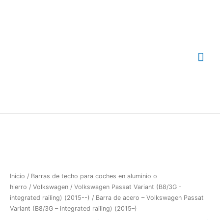
Ir
Me
al
contenido
prin
Barra
de
acero
-
Volkswagen
Passat
Inicio
/
Barras de techo para coches en aluminio o
Variant
hierro
/
Volkswagen
/
Volkswagen Passat Variant (B8/3G -
(B8/3G
integrated railing) (2015--)
/ Barra de acero – Volkswagen Passat
-
Variant (B8/3G – integrated railing) (2015–)
integrated