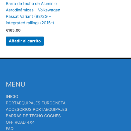
Barra de techo de Aluminio
Aerodinámicas – Volkswagen
Passat Variant (B8/3G –
integrated railing) (2015–)
€
165.00
Añadir al carrito
MENU
INICIO
PORTAEQUIPAJES FURGONETA
ACCESORIOS PORTAEQUIPAJES
BARRAS DE TECHO COCHES
OFF ROAD 4X4
FAQ