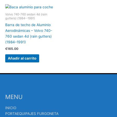
Volvo 740-760 sedan 4d (rain
gutters) (1984--1991)
Barra de techo de Aluminio
Aerodinámicas – Volvo 740-
760 sedan 4d (rain gutters)
(1984–1991)
€
165.00
Añadir al carrito
MENU
INICIO
PORTAEQUIPAJES FURGONETA