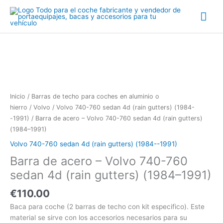
Ir
Me
al
contenido
prin
Barra
de
acero
-
Volvo
740-
Inicio
/
Barras de techo para coches en aluminio o
760
hierro
/
Volvo
/
Volvo 740-760 sedan 4d (rain gutters) (1984-
sedan
-1991)
/ Barra de acero – Volvo 740-760 sedan 4d (rain gutters)
4d
(1984–1991)
(rain
Volvo 740-760 sedan 4d (rain gutters) (1984--1991)
gutters)
Barra de acero – Volvo 740-760
(1984-
-1991)
sedan 4d (rain gutters) (1984–1991)
cantidad
€
110.00
Baca para coche (2 barras de techo con kit especifico). Este
material se sirve con los accesorios necesarios para su