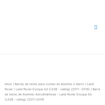
Ir
Me
al
contenido
prin
Inicio
/
Barras de techo para coches en aluminio o hierro
/
Land
Rover
/
Land Rover Evoque 5d (L538 - railing) (2011--2019)
/ Barra
de techo de Aluminio Aerodinámicas – Land Rover Evoque 5d
(L538 – railing) (2011–2019)