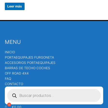
Leer más
MENU
INICIO
PORTAEQUIPAJES FURGONETA
ACCESORIOS PORTAEQUIPAJES
BARRAS DE TECHO COCHES
OFF ROAD 4X4
FAQ
CONTACTO
Búsqueda
de
productos
€
0.00