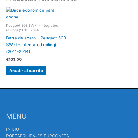
Peugeot 508 SW (I - integrated
railing) (2011--2014)
Barra de acero – Peugeot 508
SW (I – integrated railing)
(2011–2014)
€
103.50
Añadir al carrito
MENU
INICIO
PORTAEQUIPAJES FURGONETA