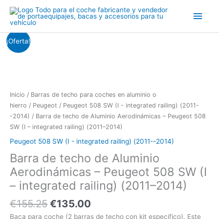
Ir
Men
al
contenido
princ
El
El
Barra
¡Oferta!
precio
precio
de
original
actual
techo
era:
es:
de
€155.25.
€135.00.
Aluminio
Aerodinámicas
Inicio
/
Barras de techo para coches en aluminio o
-
hierro
/
Peugeot
/
Peugeot 508 SW (I - integrated railing) (2011-
Peugeot
-2014)
/ Barra de techo de Aluminio Aerodinámicas – Peugeot 508
508
SW (I – integrated railing) (2011–2014)
SW
Peugeot 508 SW (I - integrated railing) (2011--2014)
(I
Barra de techo de Aluminio
-
integrated
Aerodinámicas – Peugeot 508 SW (I
railing)
– integrated railing) (2011–2014)
(2011-
-2014)
€
155.25
€
135.00
cantidad
Baca para coche (2 barras de techo con kit especifico). Este