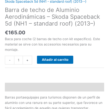
Skoda Spaceback 5d (NH1 - standard roof) (2013--)
(NH1
Barra de techo de Aluminio
-
standard
Aerodinámicas – Skoda Spaceback
roof)
5d (NH1 – standard roof) (2013–)
(2013-
-)
€
165.00
cantidad
Baca para coche (2 barras de techo con kit especifico). Este
material se sirve con los accesorios necesarios para su
montaje.
Añadir al carrito
-
+
Descripción
Barras portaequipajes para turismos disponen de un perfil de
aluminio con una ranura en su parte superior, que favorece un
fácil acoplamiento de aquello que quieras transportar..