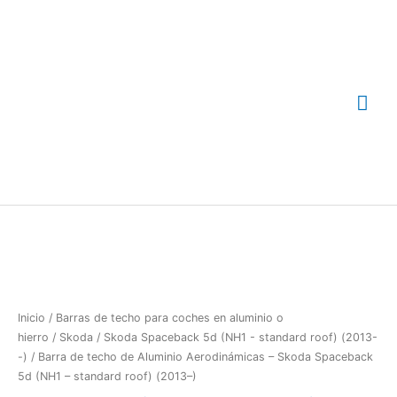
Ir
Me
al
contenido
prin
Barra
de
techo
de
Aluminio
Aerodinámicas
Inicio
/
Barras de techo para coches en aluminio o
-
hierro
/
Skoda
/
Skoda Spaceback 5d (NH1 - standard roof) (2013-
Skoda
-)
/ Barra de techo de Aluminio Aerodinámicas – Skoda Spaceback
Spaceback
5d (NH1 – standard roof) (2013–)
5d