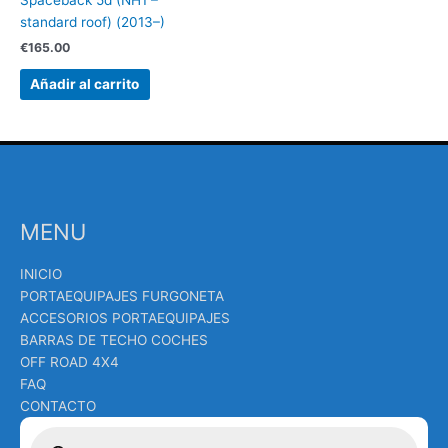
Spaceback 5d (NH1 –
standard roof) (2013–)
€
165.00
Añadir al carrito
MENU
INICIO
PORTAEQUIPAJES FURGONETA
ACCESORIOS PORTAEQUIPAJES
BARRAS DE TECHO COCHES
OFF ROAD 4X4
FAQ
CONTACTO
Búsqueda
de