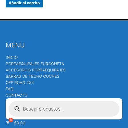
Añadir al carrito
MENU
INICIO
PORTAEQUIPAJES FURGONETA
ACCESORIOS PORTAEQUIPAJES
BARRAS DE TECHO COCHES
OFF ROAD 4X4
FAQ
CONTACTO
Búsqueda
de
productos
€
0.00