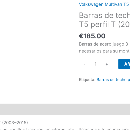
para
Volkswagen Multivan T5 
Volkswagen
Barras de tec
Multivan
T5
T5 perfil T (
perfil
€
185.00
T
(2003-
Barras de acero juego 3 
-2015)
necesarios para su mont
cantidad
-
+
Añ
Etiqueta:
Barras de techo p
 T (2003–2015)
as, rodillos traseros, escaleras, etc… llámanos y te aconsejar