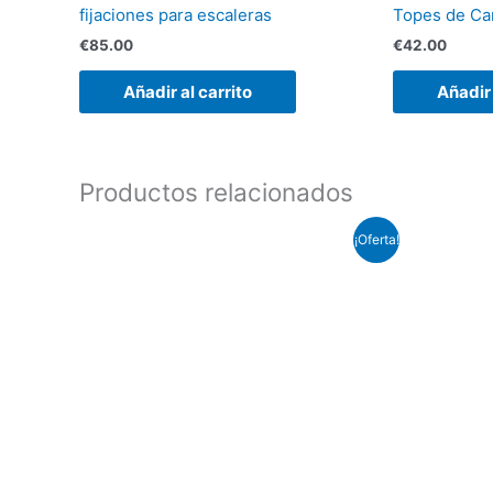
fijaciones para escaleras
Topes de Ca
€
85.00
€
42.00
Añadir al carrito
Añadir 
Productos relacionados
El
El
¡Oferta!
precio
precio
original
actual
era:
es:
€210.00.
€185.00.