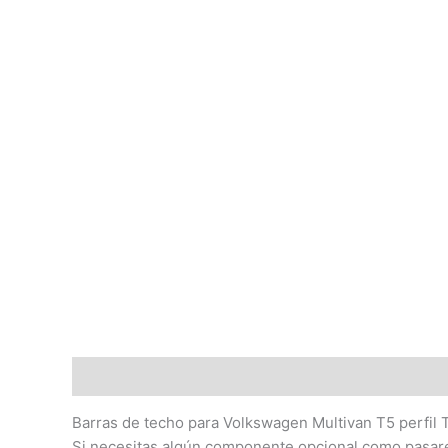
Descripción
Barras de techo para Volkswagen Multivan T5 perfil
Si necesitas algún componente opcional como pasarel