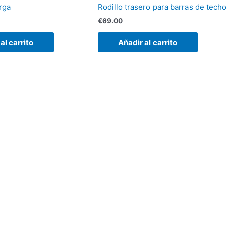
rga
Rodillo trasero para barras de techo
€
69.00
al carrito
Añadir al carrito