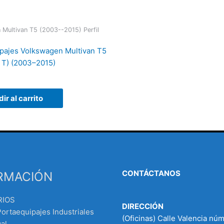
Multivan T5 (2003--2015) Perfil
pajes Volkswagen Multivan T5
n T) (2003–2015)
ir al carrito
CONTÁCTANOS
RMACIÓN
RIOS
DIRECCIÓN
Portaequipajes Industriales
(Oficinas) Calle Valencia nú
al