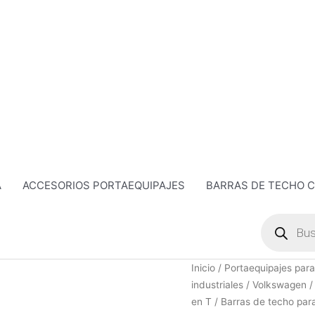
A
ACCESORIOS PORTAEQUIPAJES
BARRAS DE TECHO 
Búsqueda
de
productos
Barras
Inicio
/
Portaequipajes para
de
industriales
/
Volkswagen
techo
en T
/ Barras de techo par