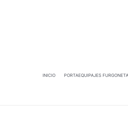
Ir
al
contenido
INICIO
PORTAEQUIPAJES FURGONET