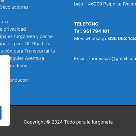
bajo – 46200 Paiporta (Valen
 Devoluciones
guro
TELEFONO
de privacidad
Tel.
961 794 181
ipajes furgoneta y coche
Mov. whatsapp:
625 053 148
pajes para Off Road: La
ución para Transportar tu
n Cualquier Aventura
Email : innovalcar@gmail.co
d Conditions
 el conductor
Copyright © 2024
Todo para la furgoneta