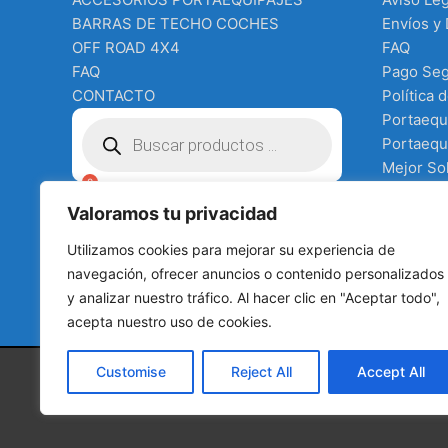
BARRAS DE TECHO COCHES
Envíos y
OFF ROAD 4X4
FAQ
FAQ
Pago Se
CONTACTO
Política 
Búsqueda
Portaequ
de
Portaequi
productos
Mejor Sol
Equipo e
€
0.00
Valoramos tu privacidad
Terms an
Tienda
Utilizamos cookies para mejorar su experiencia de
todo para
navegación, ofrecer anuncios o contenido personalizados
y analizar nuestro tráfico. Al hacer clic en "Aceptar todo",
acepta nuestro uso de cookies.
Customise
Reject All
Accept All