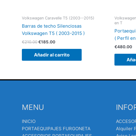
Volkswagen Caravelle T5 (2003--2015)
Volkswagen 
en T
Barras de techo Silenciosas
Portaequi
Volkswagen T5 ( 2003-2015 )
( Perfil e
€
210.00
€
185.00
€
480.00
Añadir al carrito
Añad
MENU
INFO
INICIO
ACCESO
PORTAEQUIPAJES FURGONETA
Alquiler 
ACCESORIOS PORTAEQUIPAJES
Aviso Leg