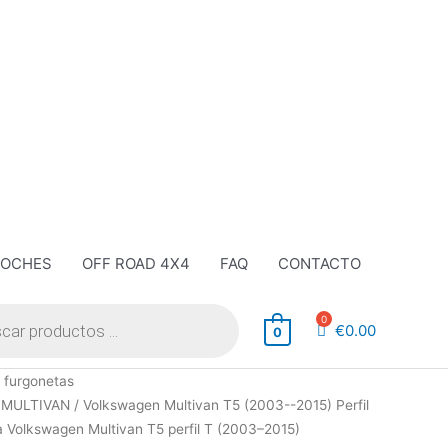
COCHES
OFF ROAD 4X4
FAQ
CONTACTO
€
0.00
0
 furgonetas
/
MULTIVAN
/
Volkswagen Multivan T5 (2003--2015) Perfil
a Volkswagen Multivan T5 perfil T (2003–2015)