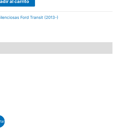
adir al carrito
ilenciosas Ford Transit (2013-)
ta!