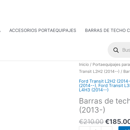
A
ACCESORIOS PORTAEQUIPAJES
BARRAS DE TECHO 
Búsqueda
de
productos
El
Barras
Inicio
/
Portaequipajes para
precio
de
Transit L2H2 (2014--)
/ Bar
original
techo
Ford Transit L2H2 (2014-
era:
Silenciosas
(2014--)
,
Ford Transit L
L4H3 (2014--)
€210.00
Ford
Transit
Barras de tech
(2013-)
(2013-)
cantidad
€
210.00
€
185.0