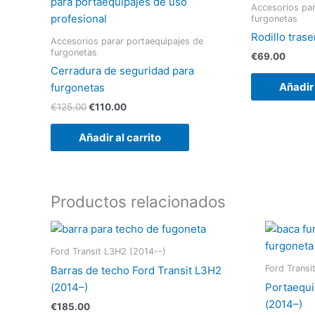
era:
es:
Accesorios par
€125.00.
€110.00.
furgonetas
Rodillo tras
Accesorios parar portaequipajes de
furgonetas
€
69.00
Cerradura de seguridad para
Añadir 
furgonetas
€
125.00
€
110.00
Añadir al carrito
Productos relacionados
Ford Transit L3H2 (2014--)
Ford Transi
Barras de techo Ford Transit L3H2
(2014–)
Portaequi
(2014–)
€
185.00