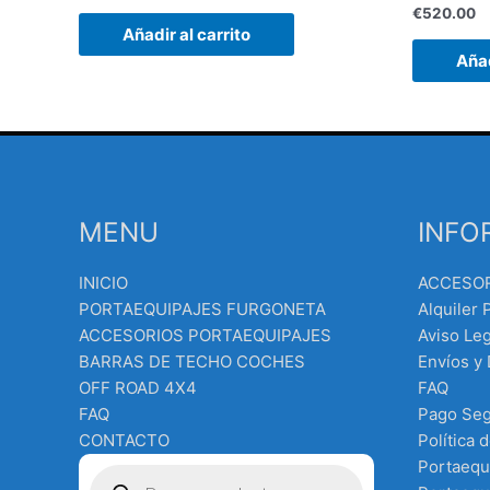
€
520.00
Añadir al carrito
Añad
MENU
INFO
INICIO
ACCESO
PORTAEQUIPAJES FURGONETA
Alquiler 
ACCESORIOS PORTAEQUIPAJES
Aviso Leg
BARRAS DE TECHO COCHES
Envíos y
OFF ROAD 4X4
FAQ
FAQ
Pago Se
CONTACTO
Política 
Búsqueda
Portaequ
de