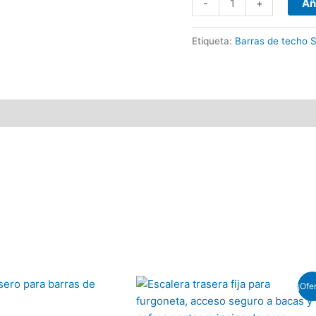
-
+
Añ
Etiqueta:
Barras de techo S
El
El
¡Ofer
precio
precio
original
actual