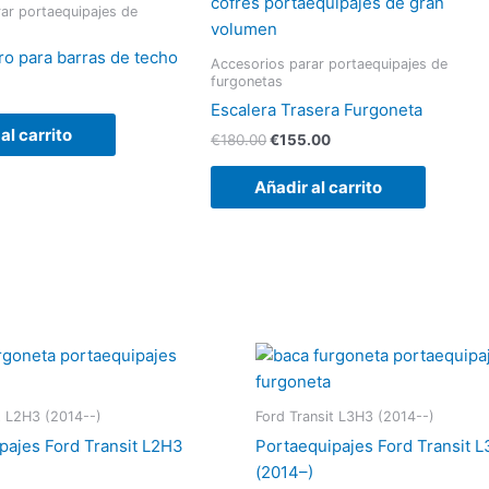
era:
es:
ar portaequipajes de
€180.00.
€155.00.
ero para barras de techo
Accesorios parar portaequipajes de
furgonetas
Escalera Trasera Furgoneta
al carrito
€
180.00
€
155.00
Añadir al carrito
t L2H3 (2014--)
Ford Transit L3H3 (2014--)
pajes Ford Transit L2H3
Portaequipajes Ford Transit L
(2014–)