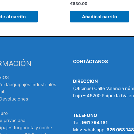
€
630.00
ir al carrito
Añadir al carrito
CONTÁCTANOS
RMACIÓN
RIOS
DIRECCIÓN
Portaequipajes Industriales
(Oficinas) Calle Valencia nú
al
bajo – 46200 Paiporta (Valen
 Devoluciones
guro
TELEFONO
de privacidad
Tel.
961 794 181
ipajes furgoneta y coche
Mov. whatsapp:
625 053 148