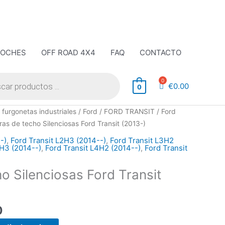
COCHES
OFF ROAD 4X4
FAQ
CONTACTO
€
0.00
0
El
 furgonetas industriales
/
Ford
/
FORD TRANSIT
/
Ford
precio
ras de techo Silenciosas Ford Transit (2013-)
actual
-)
,
Ford Transit L2H3 (2014--)
,
Ford Transit L3H2
es:
3H3 (2014--)
,
Ford Transit L4H2 (2014--)
,
Ford Transit
.
€185.00.
o Silenciosas Ford Transit
0