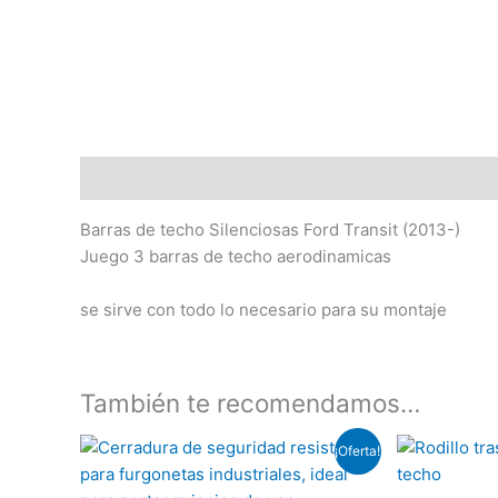
Descripción
Barras de techo Silenciosas Ford Transit (2013-)
Juego 3 barras de techo aerodinamicas
se sirve con todo lo necesario para su montaje
También te recomendamos…
El
El
¡Oferta!
precio
precio
original
actual