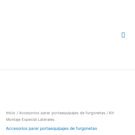
Ir
Me
al
contenido
prin
Kit
Montaje
Especial
Laterales
cantidad
Inicio
/
Accesorios parar portaequipajes de furgonetas
/ Kit
Montaje Especial Laterales
Accesorios parar portaequipajes de furgonetas