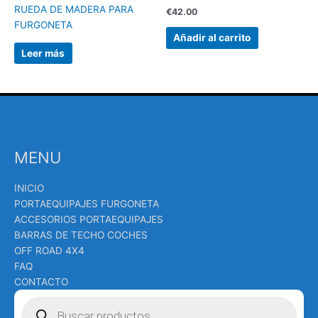
RUEDA DE MADERA PARA
€
42.00
FURGONETA
Añadir al carrito
Leer más
MENU
INICIO
PORTAEQUIPAJES FURGONETA
ACCESORIOS PORTAEQUIPAJES
BARRAS DE TECHO COCHES
OFF ROAD 4X4
FAQ
CONTACTO
Búsqueda
de
productos