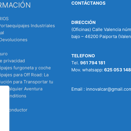
CONTÁCTANOS
RMACIÓN
RIOS
DIRECCIÓN
Portaequipajes Industriales
(Oficinas) Calle Valencia nú
al
bajo – 46200 Paiporta (Valen
 Devoluciones
guro
TELEFONO
de privacidad
Tel.
961 794 181
ipajes furgoneta y coche
Mov. whatsapp:
625 053 148
pajes para Off Road: La
ución para Transportar tu
n Cualquier Aventura
Email : innovalcar@gmail.co
d Conditions
 el conductor