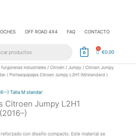
COCHES
OFF ROAD 4X4
FAQ
CONTACTO
€
0.00
0
 furgonetas industriales
/
Citroën
/
Jumpy
/
Citroen Jumpy
dar
/ Portaequipajes Citroen Jumpy L2H1 (M/standard )
6--) Talla M standar
s Citroen Jumpy L2H1
 (2016–)
 reforzado con diseño compacto. Este material se