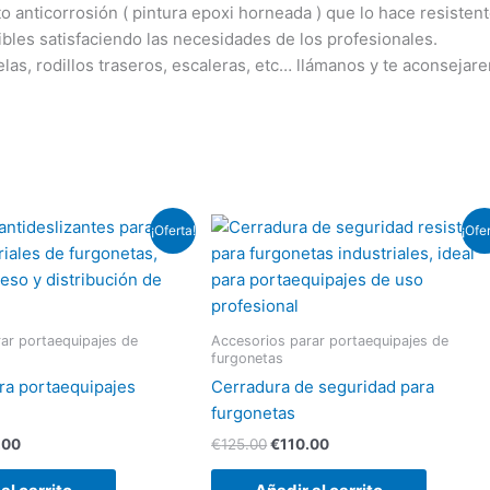
o anticorrosión ( pintura epoxi horneada ) que lo hace resiste
bles satisfaciendo las necesidades de los profesionales.
as, rodillos traseros, escaleras, etc… llámanos y te aconsejar
El
El
El
¡Oferta!
¡Ofer
o
precio
precio
precio
al
actual
original
actual
es:
era:
es:
00.
€150.00.
€125.00.
€110.00.
ar portaequipajes de
Accesorios parar portaequipajes de
furgonetas
ra portaequipajes
Cerradura de seguridad para
furgonetas
.00
€
125.00
€
110.00