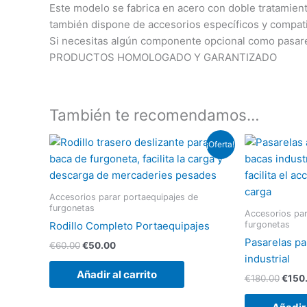
Este modelo se fabrica en acero con doble tratamient
también dispone de accesorios específicos y compati
Si necesitas algún componente opcional como pasarel
PRODUCTOS HOMOLOGADO Y GARANTIZADO
También te recomendamos…
El
El
El
¡Oferta!
precio
precio
preci
original
actual
origin
era:
es:
era:
€60.00.
€50.00.
€180.
Accesorios parar portaequipajes de
furgonetas
Accesorios par
furgonetas
Rodillo Completo Portaequipajes
Pasarelas pa
€
60.00
€
50.00
industrial
Añadir al carrito
€
180.00
€
150