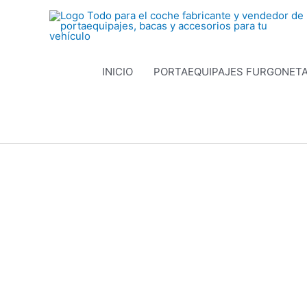
Ir
al
contenido
INICIO
PORTAEQUIPAJES FURGONET