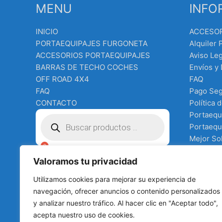
MENU
INFO
INICIO
ACCESO
PORTAEQUIPAJES FURGONETA
Alquiler 
ACCESORIOS PORTAEQUIPAJES
Aviso Leg
BARRAS DE TECHO COCHES
Envíos y
OFF ROAD 4X4
FAQ
FAQ
Pago Se
CONTACTO
Política 
Búsqueda
Portaequ
de
Portaequi
productos
Mejor Sol
Equipo e
€
0.00
Valoramos tu privacidad
Terms an
Tienda
Utilizamos cookies para mejorar su experiencia de
todo para
navegación, ofrecer anuncios o contenido personalizados
y analizar nuestro tráfico. Al hacer clic en "Aceptar todo",
acepta nuestro uso de cookies.