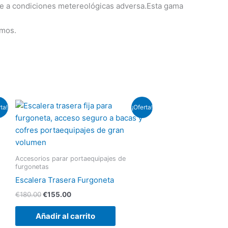
nte a condiciones metereológicas adversa.Esta gama
emos.
El
El
ta!
¡Oferta!
precio
precio
original
actual
era:
es:
€180.00.
€155.00.
Accesorios parar portaequipajes de
furgonetas
Escalera Trasera Furgoneta
€
180.00
€
155.00
Añadir al carrito