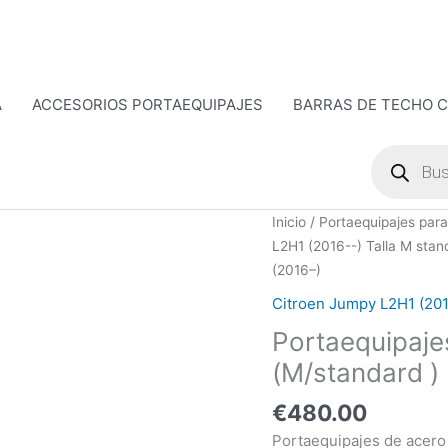
A
ACCESORIOS PORTAEQUIPAJES
BARRAS DE TECHO 
Búsqueda
de
productos
Portaequipajes
Inicio
/
Portaequipajes para
Citroen
L2H1 (2016--) Talla M stan
Jumpy
(2016–)
L2H1
Citroen Jumpy L2H1 (201
(M/standard
Portaequipaje
)
(2016-
(M/standard )
-)
€
480.00
cantidad
Portaequipajes de acero