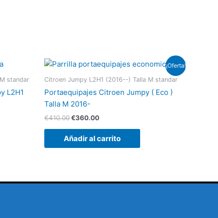
El
El
¡Oferta!
precio
precio
original
actual
 M standar
Citroen Jumpy L2H1 (2016--) Talla M standar
era:
es:
py L2H1
Portaequipajes Citroen Jumpy ( Eco )
€410.00.
€360.00.
Talla M 2016-
€
410.00
€
360.00
Añadir al carrito