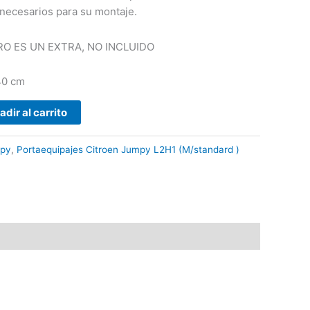
 necesarios para su montaje.
RO ES UN EXTRA, NO INCLUIDO
40 cm
adir al carrito
mpy
,
Portaequipajes Citroen Jumpy L2H1 (M/standard )