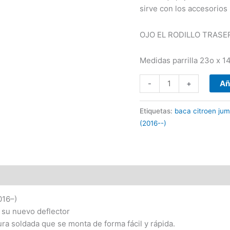
sirve con los accesorios
OJO EL RODILLO TRASE
Medidas parrilla 23o x 1
-
+
Añ
Etiquetas:
baca citroen ju
(2016--)
016–)
 su nuevo deflector
ura soldada que se monta de forma fácil y rápida.