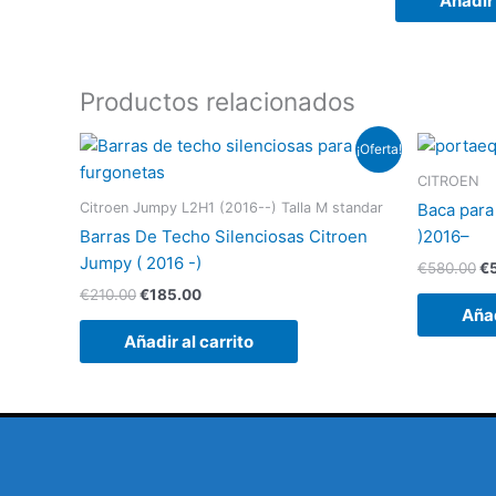
Añadir 
Productos relacionados
El
El
El
¡Oferta!
precio
precio
pr
original
actual
or
CITROEN
era:
es:
er
Citroen Jumpy L2H1 (2016--) Talla M standar
Baca para
€210.00.
€185.00.
€5
Barras De Techo Silenciosas Citroen
)2016–
Jumpy ( 2016 -)
€
580.00
€
€
210.00
€
185.00
Añad
Añadir al carrito