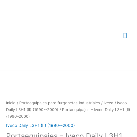
Ir
Me
al
contenido
prin
Inicio
/
Portaequipajes para furgonetas industriales
/
Iveco
/
Iveco
Daily L3H1 (II) (1990--2000)
/ Portaequipajes – Iveco Daily L3H1 (II)
(1990–2000)
Iveco Daily L3H1 (II) (1990--2000)
Portaequipajes – Iveco Daily L3H1