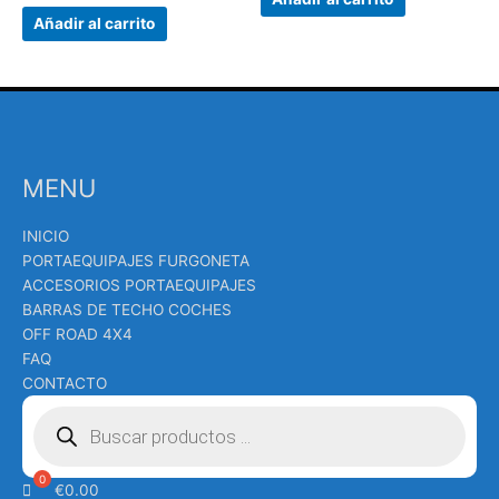
Añadir al carrito
MENU
INICIO
PORTAEQUIPAJES FURGONETA
ACCESORIOS PORTAEQUIPAJES
BARRAS DE TECHO COCHES
OFF ROAD 4X4
FAQ
CONTACTO
Búsqueda
de
productos
€
0.00