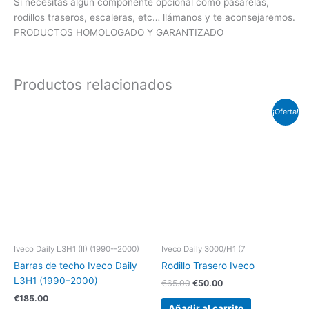
Si necesitas algún componente opcional como pasarelas,
rodillos traseros, escaleras, etc… llámanos y te aconsejaremos.
PRODUCTOS HOMOLOGADO Y GARANTIZADO
Productos relacionados
El
El
¡Oferta!
precio
precio
original
actual
era:
es:
€65.00.
€50.00.
Iveco Daily L3H1 (II) (1990--2000)
Iveco Daily 3000/H1 (7
Barras de techo Iveco Daily
Rodillo Trasero Iveco
L3H1 (1990–2000)
€
65.00
€
50.00
€
185.00
Añadir al carrito