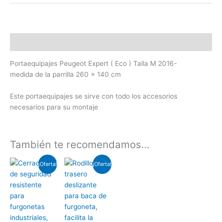
Descripción
Portaequipajes Peugeot Expert ( Eco ) Talla M 2016-
medida de la parrilla 260 x 140 cm
Este portaequipajes se sirve con todo los accesorios
necesarios para su montaje
También te recomendamos…
El
El
El
El
¡Oferta!
¡Oferta!
precio
precio
precio
precio
original
actual
original
actual
era:
es:
era:
es:
€125.00.
€110.00.
€60.00.
€50.00.