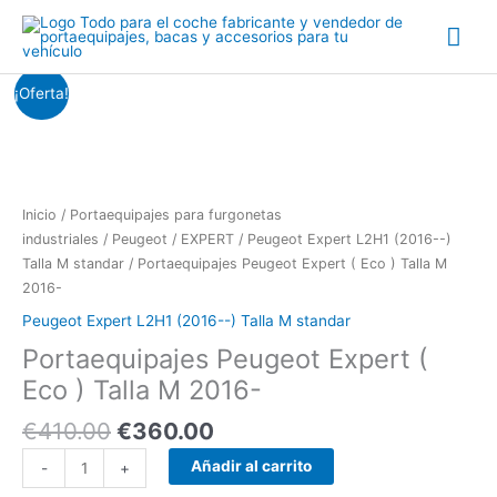
Ir
Me
al
contenido
prin
El
El
Portaequipajes
¡Oferta!
precio
precio
Peugeot
original
actual
Expert
era:
es:
(
€410.00.
€360.00.
Eco
)
Inicio
/
Portaequipajes para furgonetas
Talla
industriales
/
Peugeot
/
EXPERT
/
Peugeot Expert L2H1 (2016--)
M
Talla M standar
/ Portaequipajes Peugeot Expert ( Eco ) Talla M
2016-
2016-
cantidad
Peugeot Expert L2H1 (2016--) Talla M standar
Portaequipajes Peugeot Expert (
Eco ) Talla M 2016-
€
410.00
€
360.00
Añadir al carrito
-
+