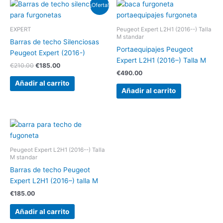
El
El
¡Oferta!
precio
precio
original
actual
era:
es:
EXPERT
Peugeot Expert L2H1 (2016--) Talla
€210.00.
€185.00.
M standar
Barras de techo Silenciosas
Portaequipajes Peugeot
Peugeot Expert (2016-)
Expert L2H1 (2016–) Talla M
€
210.00
€
185.00
€
490.00
Añadir al carrito
Añadir al carrito
Peugeot Expert L2H1 (2016--) Talla
M standar
Barras de techo Peugeot
Expert L2H1 (2016–) talla M
€
185.00
Añadir al carrito