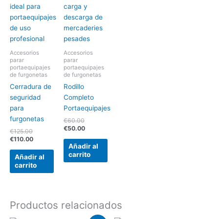
Accesorios
Accesorios
parar
parar
portaequipajes
portaequipajes
de furgonetas
de furgonetas
Cerradura de
Rodillo
seguridad
Completo
para
Portaequipajes
furgonetas
€
60.00
€
50.00
€
125.00
€
110.00
Añadir al
carrito
Añadir al
carrito
Productos relacionados