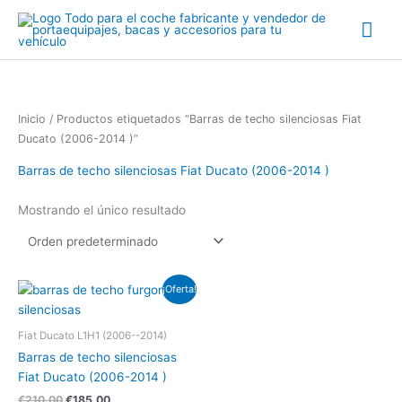
Ir
Me
al
contenido
prin
Inicio
/ Productos etiquetados “Barras de techo silenciosas Fiat
Ducato (2006-2014 )”
Barras de techo silenciosas Fiat Ducato (2006-2014 )
Mostrando el único resultado
El
El
¡Oferta!
precio
precio
original
actual
era:
es:
Fiat Ducato L1H1 (2006--2014)
€210.00.
€185.00.
Barras de techo silenciosas
Fiat Ducato (2006-2014 )
€
210.00
€
185.00