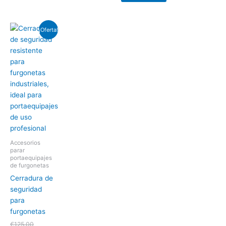
El
El
¡Oferta!
precio
precio
original
actual
era:
es:
€125.00.
€110.00.
Accesorios
parar
portaequipajes
de furgonetas
Cerradura de
seguridad
para
furgonetas
€
125.00