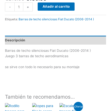
Añadir al carrito
-
+
Etiqueta:
Barras de techo silenciosas Fiat Ducato (2006-2014 )
Descripción
Barras de techo silenciosas Fiat Ducato (2006-2014 )
Juego 3 barras de techo aerodinamicas
se sirve con todo lo necesario para su montaje
También te recomendamos…
El
El
¡Oferta!
precio
precio