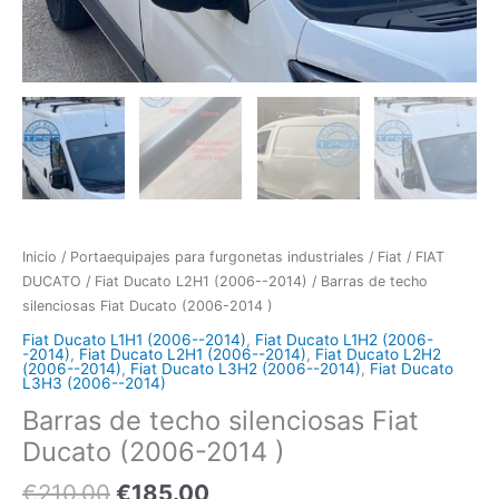
Inicio
/
Portaequipajes para furgonetas industriales
/
Fiat
/
FIAT
DUCATO
/
Fiat Ducato L2H1 (2006--2014)
/ Barras de techo
silenciosas Fiat Ducato (2006-2014 )
Fiat Ducato L1H1 (2006--2014)
,
Fiat Ducato L1H2 (2006-
-2014)
,
Fiat Ducato L2H1 (2006--2014)
,
Fiat Ducato L2H2
(2006--2014)
,
Fiat Ducato L3H2 (2006--2014)
,
Fiat Ducato
L3H3 (2006--2014)
Barras de techo silenciosas Fiat
Ducato (2006-2014 )
€
210.00
€
185.00