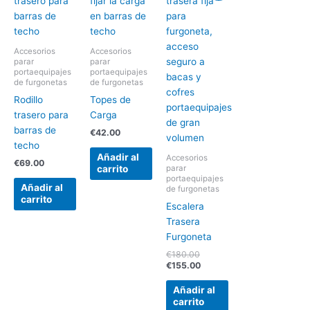
original
actual
era:
es:
€180.00.
€155.00.
Accesorios
Accesorios
parar
parar
portaequipajes
portaequipajes
de furgonetas
de furgonetas
Rodillo
Topes de
trasero para
Carga
barras de
€
42.00
techo
Añadir al
Accesorios
€
69.00
parar
carrito
portaequipajes
Añadir al
de furgonetas
carrito
Escalera
Trasera
Furgoneta
€
180.00
€
155.00
Añadir al
carrito