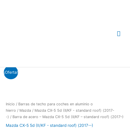
Ir
Me
al
contenido
prin
El
El
Barra
¡Oferta!
precio
precio
de
original
actual
acero
era:
es:
-
€103.50.
€90.00.
Mazda
CX-
Inicio
/
Barras de techo para coches en aluminio o
5
hierro
/
Mazda
/
Mazda CX-5 5d (II/KF - standard roof) (2017-
5d
-)
/ Barra de acero – Mazda CX-5 5d (II/KF – standard roof) (2017–)
(II/KF
Mazda CX-5 5d (II/KF - standard roof) (2017--)
-