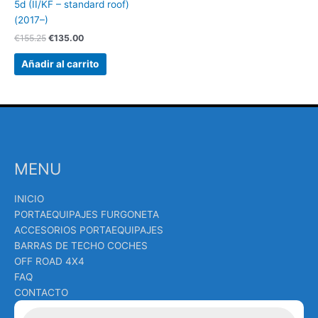
5d (II/KF – standard roof)
(2017–)
€
155.25
€
135.00
Añadir al carrito
MENU
INICIO
PORTAEQUIPAJES FURGONETA
ACCESORIOS PORTAEQUIPAJES
BARRAS DE TECHO COCHES
OFF ROAD 4X4
FAQ
CONTACTO
Búsqueda
de