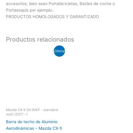
accesorios, bien sean Portabicicletas, Baúles de coche o
Portaesquís por ejemplo..
PRODUCTOS HOMOLOGADOS Y GARANTIZADO
Productos relacionados
El
El
¡Oferta!
precio
precio
original
actual
era:
es:
€155.25.
€135.00.
Mazda CX-5 5d (II/KF - standard
roof) (2017--)
Barra de techo de Aluminio
Aerodinámicas – Mazda CX-5