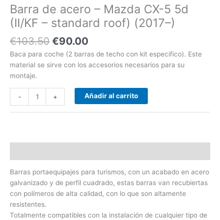
Barra de acero – Mazda CX-5 5d
standard
roof)
(II/KF – standard roof) (2017–)
(2017-
€
103.50
€
90.00
-)
cantidad
Baca para coche (2 barras de techo con kit especifico). Este
material se sirve con los accesorios necesarios para su
montaje.
Añadir al carrito
-
+
Descripción
Barras portaequipajes para turismos, con un acabado en acero
galvanizado y de perfil cuadrado, estas barras van recubiertas
con polímeros de alta calidad, con lo que son altamente
resistentes.
Totalmente compatibles con la instalación de cualquier tipo de