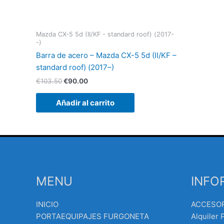
Mazda CX-5 5d (II/KF - standard roof) (2017-
-)
Barra de acero – Mazda CX-5 5d (II/KF –
standard roof) (2017–)
€
103.50
€
90.00
Añadir al carrito
Búsqueda
MENU
INFO
de
productos
INICIO
ACCESO
PORTAEQUIPAJES FURGONETA
Alquiler 