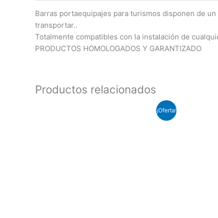
Barras portaequipajes para turismos disponen de un p
transportar..
Totalmente compatibles con la instalación de cualqui
PRODUCTOS HOMOLOGADOS Y GARANTIZADO
Productos relacionados
El
El
¡Oferta!
precio
precio
original
actual
era:
es:
€103.50.
€90.00.