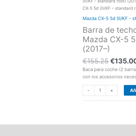
precio
de
(II/KF - standard roof) (201
original
techo
CX-5 5d (II/KF – standard r
era:
de
Mazda CX-5 5d (II/KF - s
€155.25
Aluminio
Barra de tech
Aerodinámicas
-
Mazda CX-5 5d
Mazda
(2017–)
CX-
5
€
155.25
€
135.0
5d
Baca para coche (2 barras
(II/KF
con los accesorios neces
-
standard
-
+
Añ
roof)
(2017-
-)
cantidad