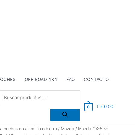
COCHES
OFF ROAD 4X4
FAQ
CONTACTO
Búsqueda
€
0.00
0
de
El
a coches en aluminio o hierro
/
Mazda
/
Mazda CX-5 5d
productos