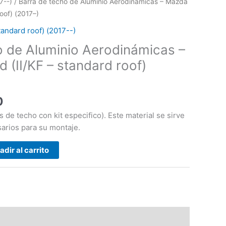
precio
7--)
/ Barra de techo de Aluminio Aerodinámicas – Mazda
actual
oof) (2017–)
es:
tandard roof) (2017--)
.
€135.00.
o de Aluminio Aerodinámicas –
 (II/KF – standard roof)
0
 de techo con kit especifico). Este material se sirve
arios para su montaje.
adir al carrito