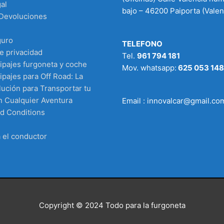
al
bajo – 46200 Paiporta (Valen
 Devoluciones
guro
TELEFONO
de privacidad
Tel.
961 794 181
ipajes furgoneta y coche
Mov. whatsapp:
625 053 148
pajes para Off Road: La
ución para Transportar tu
n Cualquier Aventura
Email : innovalcar@gmail.co
d Conditions
 el conductor
Copyright © 2024
Todo para la furgoneta